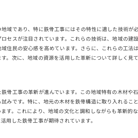
長野市発の技術が全国に与える影響
地域資源を活かした社会貢献活動
つ地域であり、特に鉄骨工事にはその特性に適した技術が
鉄骨工事を通じた地域活性化の取り組み
プロセスが注目されています。これらの技術は、地域の建
地域社会への貢献を果たす革新技術
地域住民の安心感を高めています。さらに、これらの工法
長野市の技術が未来の地域を豊かにする
ます。次に、地域の資源を活用した革新について詳しく見
た鉄骨工事の革新が進んでいます。この地域特有の木材や
る試みです。特に、地元の木材を鉄骨構造に取り入れるこ
います。これにより、地域の文化と調和しながらも革新的
に活用した鉄骨工事が期待されています。