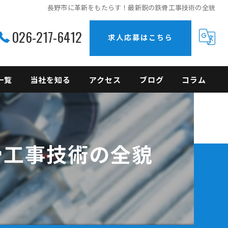
長野市に革新をもたらす！最新鋭の鉄骨工事技術の全貌
026-217-6412
求人応募はこちら
一覧
当社を知る
アクセス
ブログ
コラム
上越の鉄骨工事
未経験
骨工事技術の全貌
現場作業員
正社員
転職