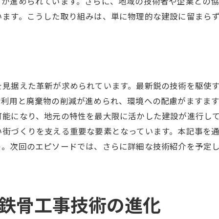
りが進められています。さらに、地域の技術者や企業との
施工効率を上げるための技術革新
います。こうした取り組みは、単に物理的な建設に留まら
精度管理におけるイノベーションの役割
施工過程のデジタル化とその効果
高精度施工がもたらすプロジェクト成功事例
地域の未来を支える鉄骨工事の基盤とは
を見据えた革新が求められています。最新鋭の技術を駆使
鉄骨工事が地域発展に与える影響とは
な利用と廃棄物の削減が進められ、環境への配慮がますま
持続可能な地域建築を支える基盤技術
可能になり、地元の特性を最大限に活かした建設が進行し
地域社会の未来を見据えた鉄骨工事
い街づくりを支える重要な要素となっています。本記事を
う。次回のエピソードでは、さらに詳細な技術紹介を予定
革新がもたらす地域の豊かさとその基盤
鉄骨工事が都市計画に与えるインパクト
未来を創るための基盤技術の重要性
鉄骨工事技術の進化
長野市発の鉄骨工事技術で地域社会を豊かに
地域社会に貢献する鉄骨工事の可能性