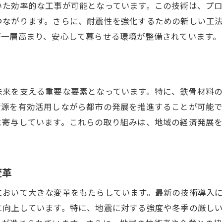
いた効率的な工事が可能となっています。この技術は、プ
耐震技術が地域社会に与える安心感
つながります。さらに、耐震性を強化するための新しい工
鉄骨工事による地震リスクの軽減
が一層高まり、安心して暮らせる環境が整備されています。
革新がもたらす地震に強い都市づくり
冬季条件に挑む長野市の最新鉄骨工事
厳しい冬に対応する鉄骨工事技術
未来を支える重要な要素となっています。特に、鉄骨材料
冬季施工の効率化を実現するための工夫
資源を有効活用しながら都市の発展を推進することが可能
寒冷地特有のチャレンジに対する解決策
に寄与しています。これらの取り組みは、地域の経済発展
冬季条件に強い建築物の秘訣
。
長野市の冬を乗り越える革新テクノロジー
冬季以外の季節を考慮した工事計画
変革
施工精度を高める長野市の鉄骨工事イノベーション
において大きな変革をもたらしています。最新の技術導入
精密施工のための先進技術の導入
に向上しています。特に、地震に対する強度や冬季の厳し
工事精度向上を支える最新ツール