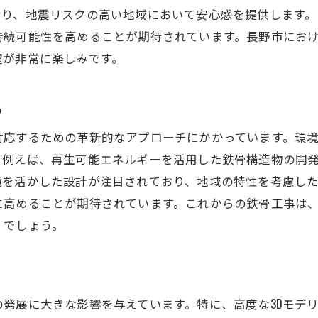
長野市の特性を反映した技術革新の事例
おり、地震リスクの高い地域において安心感を提供します
地域に根ざした鉄骨工事技術の未来
持続可能性を高めることが期待されています。長野市にお
長野市で培われた鉄骨工事の新たな地平線
望が非常に楽しみです。
長野市における鉄骨工事の歴史と発展
新たな視点から見る鉄骨工事の可能性
る
長野市の技術が拓く未来への道筋
対応するための革新的なアプローチにかかっています。環
鉄骨工事の革新がもたらす新たな風景
。例えば、再生可能エネルギーを活用した鉄骨構造物の開
市の発展を支える鉄骨工事の役割
境を活かした設計が注目されており、地域の特性を考慮し
に高めることが期待されています。これからの鉄骨工事は
現代における鉄骨工事の新たな展開
くでしょう。
地震に強い鉄骨工事技術が長野市にもたらす変革
地震対策技術の重要性とその革新
耐震性能向上への挑戦と成果
長野市での地震に備える鉄骨工事の最前線
発展に大きな影響を与えています。特に、高度な3Dモデ