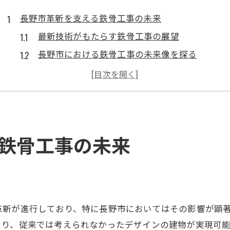
長野市革新を支える鉄骨工事の未来
最新技術がもたらす鉄骨工事の展望
長野市における鉄骨工事の未来像を探る
革新技術が長野市に与える影響
長期的視点で見る鉄骨工事の可能性
鉄骨工事の進化がもたらす地域社会の変革
未来を見据えた鉄骨工事技術の開発
鉄骨工事の未来
地域特性を活かした鉄骨工事技術の進化
長野市特有の気候に適応した技術開発
地域資源を活用した鉄骨工事の革新
地元企業と連携した技術進化の歩み
革新が進行しており、特に長野市においてはその影響が顕
地域特性に適した施工法の最前線
より、従来では考えられなかったデザインの建物が実現可