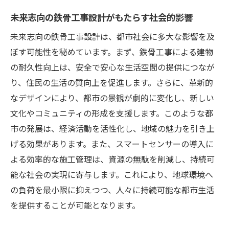
都市インフラを支える鉄骨工事の革新
未来志向の鉄骨工事設計がもたらす社会的影響
都市開発における鉄骨工事の未来展望
未来志向の鉄骨工事設計は、都市社会に多大な影響を及
耐久性と安全性を兼ね備えた鉄骨工事の挑戦
ぼす可能性を秘めています。まず、鉄骨工事による建物
鉄骨工事における耐久性の追求
の耐久性向上は、安全で安心な生活空間の提供につなが
安全性を高める鉄骨工事の技術革新
り、住民の生活の質向上を促進します。さらに、革新的
耐久性と美学を両立させる鉄骨工事設計
なデザインにより、都市の景観が劇的に変化し、新しい
鉄骨工事におけるリスク管理と安全対策
文化やコミュニティの形成を支援します。このような都
高層建築での耐久性を支える鉄骨工事
市の発展は、経済活動を活性化し、地域の魅力を引き上
耐久性と安全性を強化する新技術
げる効果があります。また、スマートセンサーの導入に
よる効率的な施工管理は、資源の無駄を削減し、持続可
鉄骨工事で築く持続可能な都市環境の可能性
能な社会の実現に寄与します。これにより、地球環境へ
持続可能な都市環境における鉄骨工事の役
の負荷を最小限に抑えつつ、人々に持続可能な都市生活
割
を提供することが可能となります。
環境に配慮した革新的な鉄骨工事の実践
持続可能な都市開発を支える鉄骨工事