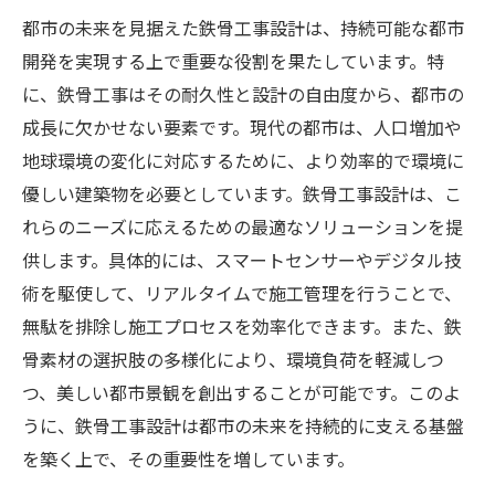
都市の未来を見据えた鉄骨工事設計は、持続可能な都市
新時代の鉄骨工事が実現するデザインの革
開発を実現する上で重要な役割を果たしています。特
新
に、鉄骨工事はその耐久性と設計の自由度から、都市の
美学を意識した鉄骨工事設計の重要性
成長に欠かせない要素です。現代の都市は、人口増加や
未来の都市における鉄骨工事の美的価値
地球環境の変化に対応するために、より効率的で環境に
機能性と美しさを兼ね備えた鉄骨工事
優しい建築物を必要としています。鉄骨工事設計は、こ
鉄骨工事におけるデザインと技術の未来
れらのニーズに応えるための最適なソリューションを提
スマートセンサーが変える鉄骨工事の未来
供します。具体的には、スマートセンサーやデジタル技
スマートセンサーの導入で変わる施工現場
術を駆使して、リアルタイムで施工管理を行うことで、
無駄を排除し施工プロセスを効率化できます。また、鉄
鉄骨工事におけるセンサー技術の革新
骨素材の選択肢の多様化により、環境負荷を軽減しつ
効率化を促進するスマートセンサーの役割
つ、美しい都市景観を創出することが可能です。このよ
鉄骨工事におけるモニタリング技術の進化
うに、鉄骨工事設計は都市の未来を持続的に支える基盤
リアルタイムデータが変える鉄骨工事管理
を築く上で、その重要性を増しています。
スマートセンサーによる安全性の向上