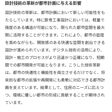
設計技術の革新が都市計画に与える影響
エコフレンドリーな鉄骨工事技術
設計技術の革新は、都市計画において新しい可能性をも
持続可能性を追求する鉄骨工事の事例
たらしています。特に鉄骨工事設計においては、軽量で
鉄骨工事で実現する未来の都市環境
強度のある構造が可能になり、限られた都市空間を最大
未来の都市景観を支える鉄骨工事の技術革新
限に活用することができます。これにより、都市の密度
技術革新で変わる鉄骨工事の役割
を高めながらも、開放感のある快適な空間を創出できる
設計が進められています。デジタル技術の活用により、
未来の都市景観に貢献する鉄骨工事
設計・施工のプロセスがより迅速かつ正確になり、短期
鉄骨工事が生み出す新しい都市デザイン
間での都市開発が可能となります。こうした技術革新
技術革新が実現する都市の未来像
は、都市の快適性と機能性を両立させるだけでなく、将
鉄骨工事による都市の変革と発展
来的な都市の拡張や再開発にも柔軟に対応できる都市計
未来の都市を支える技術革新の意義
画を支えています。結果として、住民のニーズに応えつ
つ、環境に優しい都市の形成に貢献することが期待され
ています。