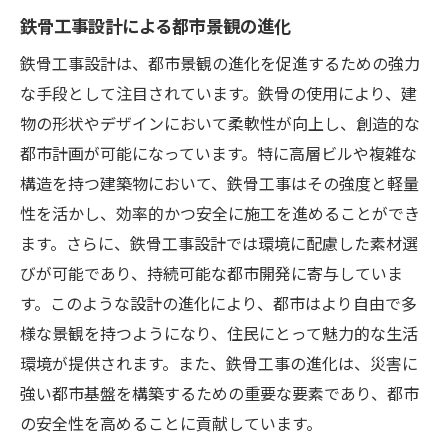
デジタル技術で進化する鉄骨工事の施工管理
鉄骨工事設計による都市景観の進化
デジタル技術が鉄骨工事に与える革新
鉄骨工事設計は、都市景観の進化を促進するための強力
施工管理の効率化を実現するデジタル技術
な手段として注目されています。鉄骨の使用により、建
鉄骨工事におけるデジタルツールの活用法
物の形状やデザインにおいて柔軟性が向上し、創造的な
都市計画が可能になっています。特に高層ビルや複雑な
デジタル技術で実現する精密な施工管理
構造を持つ建築物において、鉄骨工事はその強度と軽量
コスト削減と品質向上を両立させるデジタ
性を活かし、効率的かつ安全に施工を進めることができ
ル技術
ます。さらに、鉄骨工事設計では環境に配慮した素材選
デジタル技術がもたらす施工管理の未来
びが可能であり、持続可能な都市開発に寄与していま
都市開発を支える革新的な鉄骨工事の役割
す。このような設計の進化により、都市はより自由で多
未来の都市開発における鉄骨工事の重要性
様な景観を持つようになり、住民にとって魅力的な生活
革新的な鉄骨工事が都市開発を支える理由
環境が提供されます。また、鉄骨工事の進化は、災害に
都市開発と鉄骨工事の相乗効果
強い都市基盤を構築するための重要な要素であり、都市
鉄骨工事による持続可能な都市開発の実現
の安全性を高めることに貢献しています。