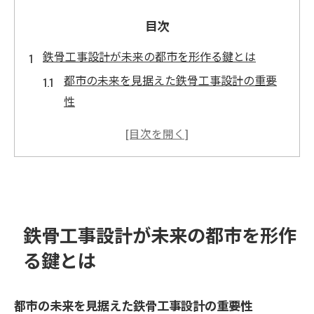
目次
鉄骨工事設計が未来の都市を形作る鍵とは
都市の未来を見据えた鉄骨工事設計の重要
性
鉄骨工事設計による都市景観の進化
未来志向の鉄骨工事設計がもたらす社会的
影響
設計技術の革新が都市計画に与える影響
鉄骨工事設計が環境に与える持続可能な影
鉄骨工事設計が未来の都市を形作
響
る鍵とは
革新的な鉄骨工事設計が生む新しい価値
技術と美学が融合する鉄骨工事の新時代
都市の未来を見据えた鉄骨工事設計の重要性
鉄骨工事における技術と美学の調和