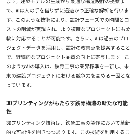
スマートデバイスの利用で効率化される現
ます。建築モデルの生成から最適な構造設計の提案ま
場作業
で、AIは人の手を借りずに迅速かつ正確な解析を行いま
す。このような技術により、設計フェーズでの時間とコ
デジタルツインが実現する鉄骨構造の最適
ストの削減が実現され、より複雑なプロジェクトにも柔
化
軟に対応することが可能です。さらに、AIは過去のプロ
IoT技術がもたらすリアルタイムモニタリン
ジェクトデータを活用し、設計の改善点を提案すること
グ
で、継続的なプロジェクト品質の向上に寄与します。こ
デジタルツールによるコスト削減と品質向
のようなAIの導入は、鉄骨工事の業界標準を一新し、未
上
来の建設プロジェクトにおける競争力を高める一因とな
環境に配慮した鉄骨工事が導く新たな地平
っています。
ゼロエミッション建設を目指す鉄骨工事
再生可能エネルギーの活用とCO2削減の取り
3Dプリンティングがもたらす鉄骨構造の新たな可能
性
組み
グリーンビルディングの基準を満たす施工
3Dプリンティング技術は、鉄骨工事の製作において革新
方法
的な可能性を開きつつあります。この技術を利用するこ