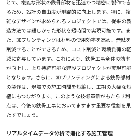
資源の効率的利用と廃棄物削減の戦略
とで、複雑な形状の鉄骨部材を迅速かつ精密に製作でき
るため、設計の自由度が飛躍的に向上します。特に、複
環境影響評価の重要性と実施方法
雑なデザインが求められるプロジェクトでは、従来の製
エコフレンドリーな鉄骨工事の成功事例
造方法では難しかった形状を短時間で実現可能です。ま
鉄骨工事における技術的進化とその影響
た、3Dプリンティングは材料の使用効率を高め、無駄を
技術の進化がもたらす鉄骨工事の安全性向
削減することができるため、コスト削減と環境負荷の軽
上
減に寄与しています。これにより、鉄骨工事全体の効率
高度な解析ツールによる構造設計の革新
が向上し、より持続可能な建設プロジェクトが実現可能
新しい施工技術がもたらす業界の変化
となります。さらに、3Dプリンティングによる鉄骨部材
技術進化がもたらすコスト削減の可能性
の製作は、現場での施工時間を短縮し、工期の大幅な短
縮にもつながります。このような技術革新がもたらす利
技術的進化と労働力の変化の関係性
点は、今後の鉄骨工事においてますます重要な役割を果
未来の鉄骨工事を支える技術的トレンド
たすでしょう。
施工プロセスを最適化する革新技術の役割
施工時間を短縮する新技術の導入事例
リアルタイムデータ分析で進化する施工管理
品質管理を強化する革新的なアプローチ