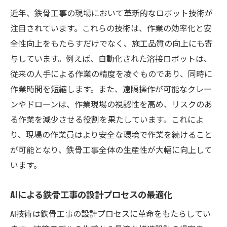
環境に優しい新素材の導入が叶える持続可
近年、鉄骨工事の現場において革新的なロボット技術が
能な鉄骨工事
注目されています。これらの技術は、作業の効率化と安
全性向上をもたらすだけでなく、施工品質の向上にも寄
高強度軽量素材で実現する新しい建築デザ
与しています。例えば、自動化された溶接ロボットは、
イン
従来の人手による作業の精度を凌ぐものであり、同時に
リサイクル素材の活用と循環型社会の実現
作業時間を短縮します。また、遠隔操作が可能なクレー
耐久性を高める最新合金の特徴と応用
ンやドローンは、作業現場の視認性を高め、リスクのあ
新素材が鉄骨工事のエネルギー効率を向上
る作業を減少させる役割を果たしています。これによ
させる方法
り、現場の作業員はより安全な環境で作業を続けること
持続可能な鉄骨工事を支える新素材の選び
が可能となり、鉄骨工事全体の生産性が大幅に向上して
方
います。
デジタルツールが進化させる鉄骨工事の効率化
AIによる鉄骨工事の設計プロセスの最適化
BIM技術による施工プロセスの革新
クラウド技術で進化するプロジェクト管理
AI技術は鉄骨工事の設計プロセスに革命をもたらしてい