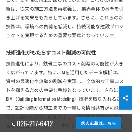
新は、従来の施工方法を再定義し、業界全体の基準を引
き上げる効果をもたらしています。さらに、これらの新
技術は、環境への負荷を低減し、持続可能な建設プロジ
ェクトを実現するための重要な要素となっています。
技術進化がもたらすコスト削減の可能性
技術進化により、鉄骨工事のコスト削減の可能性が大き
く広がっています。特に、AIを活用したデータ解析は、
資材の最適化や無駄の削減を実現し、全体的な工事コス
トを抑えるための重要な手段となっています。さらに、
BIM（Building Information Modeling）技術を取り入れること
で、設計段階から施工までの一貫した情報共有が可能と
なり、設計変更の手間を減らし、効率的なプロジェクト
026-217-6412
求人応募はこちら
管理を促進しています。これにより、プロジェクトの進