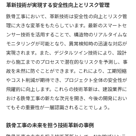
革新的なパートナーシップが生む業界の進
革新技術が実現する安全性向上とリスク管理
化
鉄骨工事において、革新技術は安全性の向上とリスク管
鉄骨工事の持続可能性を支える新素材と技術
理に大きな変革をもたらしています。最新のスマートセ
持続可能な鉄骨工事実現への新素材の貢献
ンサー技術を活用することで、構造物のリアルタイムな
モニタリングが可能となり、異常検知時の迅速な対応が
技術革新がもたらす環境負荷の低減
実現されます。また、デジタルツイン技術により、設計
エネルギー効率を高める鉄骨工事の新技術
から施工までのプロセスで潜在的なリスクを予測し、事
持続可能な都市開発に貢献する鉄骨工事
故を未然に防ぐことができます。これにより、工期短縮
新素材と革新技術の融合で生まれる未来の
やコスト削減が期待でき、プロジェクト全体の安全性が
建築
飛躍的に向上します。これらの技術革新は、建設業界に
持続可能性を追求する鉄骨工事のベストプ
おける鉄骨工事の新たな次元を開き、今後の開発におい
ラクティス
てもその重要性が一層認識されることでしょう。
鉄骨工事の未来を担う技術革新の事例