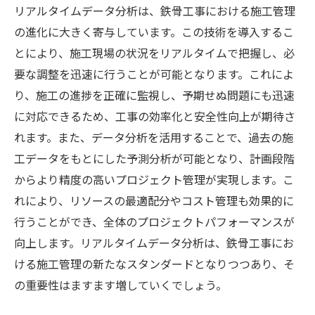
リアルタイムデータ分析は、鉄骨工事における施工管理
効率化を促進する施工管理ツールの活用法
の進化に大きく寄与しています。この技術を導入するこ
革新技術によるプロセスの自動化とその効
とにより、施工現場の状況をリアルタイムで把握し、必
果
要な調整を迅速に行うことが可能となります。これによ
リスク管理を最適化する技術的ソリューシ
り、施工の進捗を正確に監視し、予期せぬ問題にも迅速
ョン
に対応できるため、工事の効率化と安全性向上が期待さ
施工プロセスにおけるコミュニケーション
れます。また、データ分析を活用することで、過去の施
の改善
工データをもとにした予測分析が可能となり、計画段階
からより精度の高いプロジェクト管理が実現します。こ
未来を見据えた鉄骨工事の技術革新の重要性
れにより、リソースの最適配分やコスト管理も効果的に
技術革新がもたらす長期的な競争力
行うことができ、全体のプロジェクトパフォーマンスが
未来の建設ニーズに応える鉄骨工事の戦略
向上します。リアルタイムデータ分析は、鉄骨工事にお
持続可能な発展を支える革新技術の役割
ける施工管理の新たなスタンダードとなりつつあり、そ
技術革新による新たな市場機会の創出
の重要性はますます増していくでしょう。
鉄骨工事の未来に向けた人材育成の重要性