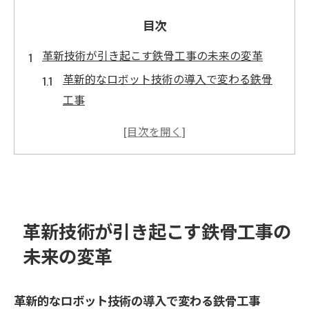
目次
革新技術が引き起こす鉄骨工事の未来の変革
革新的なロボット技術の導入で変わる鉄骨
工事
AIによる鉄骨工事の設計プロセスの最適化
3Dプリンティングがもたらす鉄骨構造の新
たな可能性
リアルタイムデータ分析で進化する施工管
理
革新技術が引き起こす鉄骨工事の
革新技術が実現する安全性向上とリスク管
未来の変革
理
鉄骨工事の未来を担う技術革新の事例
革新的なロボット技術の導入で変わる鉄骨工事
新素材がもたらす鉄骨工事の持続可能な革命