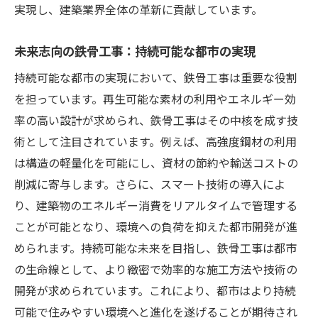
実現し、建築業界全体の革新に貢献しています。
環境意識を高める鉄骨工事の新技術
鉄骨工事の環境負荷軽減に向けた革新策
未来志向の鉄骨工事：持続可能な都市の実現
エコロジーと鉄骨工事の融合による新たな
持続可能な都市の実現において、鉄骨工事は重要な役割
アプローチ
を担っています。再生可能な素材の利用やエネルギー効
環境負荷を軽減するための鉄骨工事の最新
率の高い設計が求められ、鉄骨工事はその中核を成す技
手法
術として注目されています。例えば、高強度鋼材の利用
持続可能な都市建設を支える鉄骨工事の環
は構造の軽量化を可能にし、資材の節約や輸送コストの
境対策
削減に寄与します。さらに、スマート技術の導入によ
地球環境に優しい鉄骨工事の未来
り、建築物のエネルギー消費をリアルタイムで管理する
都市開発を支える鉄骨工事の最新技術とは
ことが可能となり、環境への負荷を抑えた都市開発が進
められます。持続可能な未来を目指し、鉄骨工事は都市
都市計画を支える革新的な鉄骨工事技術
の生命線として、より緻密で効率的な施工方法や技術の
鉄骨工事の最新技術で変わる都市開発
開発が求められています。これにより、都市はより持続
都市の未来を形作る鉄骨工事の技術革新
可能で住みやすい環境へと進化を遂げることが期待され