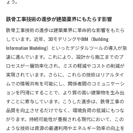
ょう。
クト管理
スマートプロジェクト管理が鉄骨工事を変
鉄骨工事技術の進歩が建築業界にもたらす影響
える
鉄骨工事技術の進歩は建築業界に革命的な影響をもたら
鉄骨工事の未来を切り開くデジタル化の力
しています。近年、3DモデリングやBIM（Building
デジタル化が鉄骨工事の未来を変える
Information Modeling）といったデジタルツールの導入が急
デジタル技術で切り開く鉄骨工事の未来
速に進んでいます。これにより、設計から施工までのプ
未来を見据えた鉄骨工事のデジタル化戦略
ロセスが一層効率化され、ミスの軽減やコストの削減が
鉄骨工事のデジタル化がもたらす新たな価
実現されています。さらに、これらの技術はリアルタイ
値
ムでの情報共有を可能にし、関係者間のコミュニケーシ
デジタル化による鉄骨工事の効率と品質向
ョンを円滑にすることで、より質の高い建築物を生み出
上
すことに寄与しています。こうした進歩は、鉄骨工事の
品質を向上させるだけでなく、環境負荷の低減にもつな
鉄骨工事の未来を支えるデジタル技術の活
がります。持続可能性が重視される現代において、この
用
ような技術は資源の最適利用やエネルギー効率の向上を
環境負荷を抑える鉄骨工事の革新的アプローチ