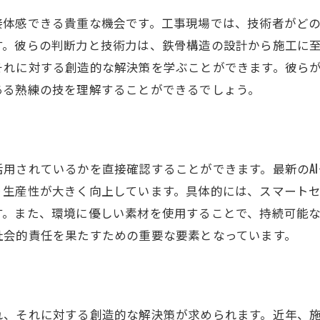
安全対策の最前線を体験する
接体感できる貴重な機会です。工事現場では、技術者がど
す。彼らの判断力と技術力は、鉄骨構造の設計から施工に
現場見学で得る貴重な知識
それに対する創造的な解決策を学ぶことができます。彼ら
技術と安全が融合する現場を知る
ある熟練の技を理解することができるでしょう。
鉄骨工事の技術の進化を学ぶ
安全対策の核心に迫る見学体験
用されているかを直接確認することができます。最新のAIや
り生産性が大きく向上しています。具体的には、スマート
す。また、環境に優しい素材を使用することで、持続可能
社会的責任を果たすための重要な要素となっています。
れ、それに対する創造的な解決策が求められます。近年、