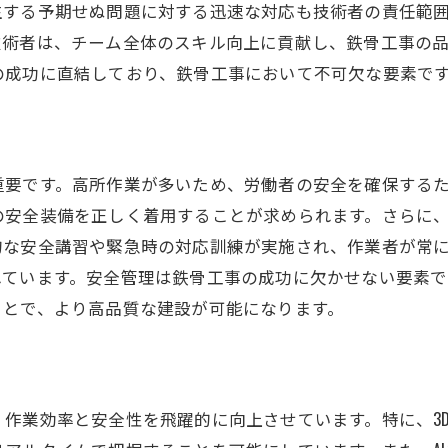
生する予期せぬ問題に対する迅速な対応も技術者の責任範
鉄骨工事の未来を支える技術
技術者は、チーム全体のスキル向上に貢献し、鉄骨工事の
現場での技術の実践とその効果
の成功に直結しており、鉄骨工事において不可欠な要素で
革新技術がもたらす工事の効率化
鉄骨工事の裏側最新技術と安全対策の見学体験
見学体験で知る鉄骨工事の現実
重要です。高所作業が多いため、労働者の安全を確保する
最新技術が現場に与える影響を探る
の安全装備を正しく着用することが求められます。さらに
安全対策の重要性を実感する
的な安全講習や緊急時の対応訓練が実施され、作業者が常
見学から得られる技術の洞察
れています。安全管理は鉄骨工事の成功に欠かせない要素
鉄骨工事の現場での技術の進化
ことで、より高品質な建設が可能になります。
安全と技術が交錯する現場を体験
技術と安全の最前線鉄骨工事見学ツアーで知る真実
最前線の技術を見学ツアーで知る
作業効率と安全性を飛躍的に向上させています。特に、3
安全対策の現代的アプローチ