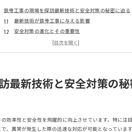
鉄骨工事の現場を探訪最新技術と安全対策の秘密に迫る
最新技術が鉄骨工事に与える影響
安全対策の進化とその重要性
鉄骨工事における技術者の役割とは
施工現場での安全管理の実際
革新技術が現場を変える
持続可能な建築を目指して
訪最新技術と安全対策の秘
見学ツアーで学ぶ鉄骨工事の進化技術者の知恵と工夫
見学ツアーで知る技術者の視点
革新技術を現場でどう活用するか
鉄骨工事における創造的な解決策
トの効率性と安全性を飛躍的に向上させています。特に注
技術者の知恵が光る瞬間
で、異常が発生した際の迅速な対応が可能となっています