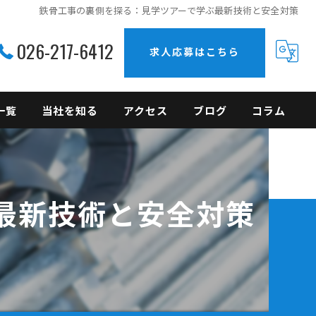
鉄骨工事の裏側を探る：見学ツアーで学ぶ最新技術と安全対策
026-217-6412
求人応募はこちら
一覧
当社を知る
アクセス
ブログ
コラム
上越の鉄骨工事
未経験
最新技術と安全対策
現場作業員
正社員
転職