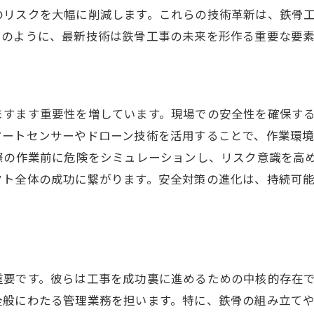
見学ツアーから得られる新たな発見
のリスクを大幅に削減します。これらの技術革新は、鉄骨
未来を見据えた鉄骨工事の進化
このように、最新技術は鉄骨工事の未来を形作る重要な要素
鉄骨工事の現場で目撃する未来技術と安全管理の融合
未来技術がもたらす鉄骨工事の革新
安全管理と技術革新のバランス
ますます重要性を増しています。現場での安全性を確保す
現場で実感する未来技術の効果
マートセンサーやドローン技術を活用することで、作業環
融合する技術と安全管理の現状
際の作業前に危険をシミュレーションし、リスク意識を高
鉄骨工事の未来を形作る技術
クト全体の成功に繋がります。安全対策の進化は、持続可
安全管理の最新トレンドを学ぶ
鉄骨工事を支える革新技術見学ツアーで得る新たな視点
革新技術が鉄骨工事に与える影響
見学ツアーで触れる最先端技術
重要です。彼らは工事を成功裏に進めるための中核的存在
視点を変える革新技術の力
全般にわたる管理業務を担います。特に、鉄骨の組み立て