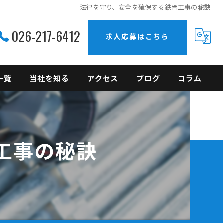
法律を守り、安全を確保する鉄骨工事の秘訣
026-217-6412
求人応募はこちら
一覧
当社を知る
アクセス
ブログ
コラム
上越の鉄骨工事
未経験
工事の秘訣
現場作業員
正社員
転職