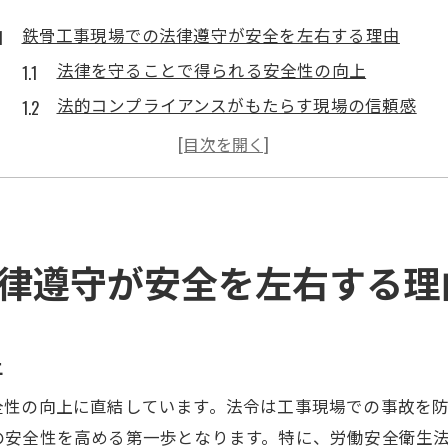
鉄骨工事現場での法律遵守が安全を左右する理由
法律を守ることで得られる安全性の向上
法的コンプライアンスがもたらす現場の信頼感
法律に基づく安全策が事故を未然に防ぐ
法令遵守が鉄骨工事のプロジェクト成功に貢献
法律違反が引き起こす可能性のあるリスク
法的な知識が現場の安全管理に与える影響
律遵守が安全を左右する理
最新法令に基づく鉄骨工事での事故防止策とは
最新法令における安全基準の理解
法改正による新しい安全対策の導入
上
法律に準じた安全装備の選定方法
全性の向上に直結しています。法令は工事現場での事故を
法的要件を満たすための訓練と教育
の安全性を高める第一歩となります。特に、労働安全衛生