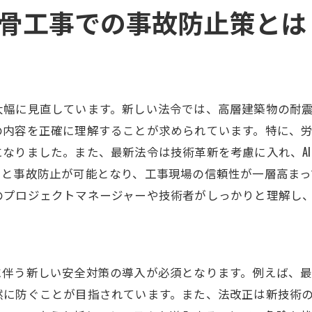
骨工事での事故防止策とは
技術革新が法律遵守を支援する理由
安全性を高める法と技術のシナジー
法的基準を超える技術の活用方法
法律と技術の調和がもたらす安全優位性
大幅に見直しています。新しい法令では、高層建築物の耐
安全確保における法律と技術の役割分担
の内容を正確に理解することが求められています。特に、
なりました。また、最新法令は技術革新を考慮に入れ、A
知と事故防止が可能となり、工事現場の信頼性が一層高まっ
のプロジェクトマネージャーや技術者がしっかりと理解し
に伴う新しい安全対策の導入が必須となります。例えば、
然に防ぐことが目指されています。また、法改正は新技術