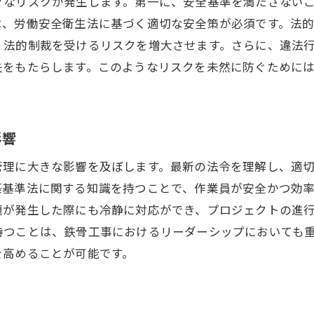
々なリスクが発生します。第一に、安全基準を満たさない
未来の工事現場を支えるスマート技術
は、労働安全衛生法に基づく適切な安全策が必須です。法
法律が支えるスマート技術の導入
、法的制裁を受けるリスクを増大させます。さらに、違法
新技術による安全管理の法的側面
失をもたらします。このようなリスクを未然に防ぐために
スマート技術と法令遵守の相乗効果
鉄骨工事の安全対策を強化する法的側面の重要性
影響
法律が支える安全対策の強化策
法的側面から見る鉄骨工事の安全強化
管理に大きな影響を及ぼします。最新の法令を理解し、適
安全性を確保するための法令の役割
築基準法に関する知識を持つことで、作業員が安全かつ効
題が発生した際にも冷静に対応ができ、プロジェクトの進
法的視点に基づく安全策の必要性
持つことは、鉄骨工事におけるリーダーシップにおいても
安全を保証するための法的基盤
を高めることが可能です。
法律が導く鉄骨工事の安全意識向上
鉄骨工事での安全確保の秘訣は法律と技術の融合
法律と技術の連携が安全を確保する