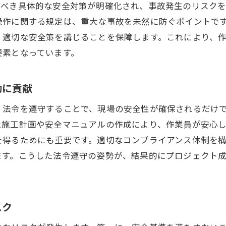
すべき具体的な安全対策が明確化され、事故発生のリスク
変化する法的要求に沿った安全改善
操作に関する規定は、重大な事故を未然に防ぐポイントで
安全性向上のための法令の適応と進化
、適切な安全策を講じることを保障します。これにより、
法律が鉄骨工事の安全基準を再定義する
要素となっています。
労働安全衛生法改正が鉄骨工事に与える影響
改正された法令が現場管理に及ぼす効果
功に貢献
新しい法律が求める安全対策のポイント
。法令を遵守することで、現場の安全性が確保されるだけ
法改正に応じた安全教育プログラム
た施工計画や安全マニュアルの作成により、作業員が安心
労働安全衛生法の改正がもたらす現場変革
を得るためにも重要です。適切なコンプライアンス体制を
法律の変化に伴うリスク管理の刷新
ます。こうした法令遵守の姿勢が、結果的にプロジェクト
改正法令に基づく安全管理の進化
スマート技術の法的認可で実現する鉄骨工事の安全管
スマート技術と法律の融合による安全管理
スク
法的認可を受けた新技術の活用