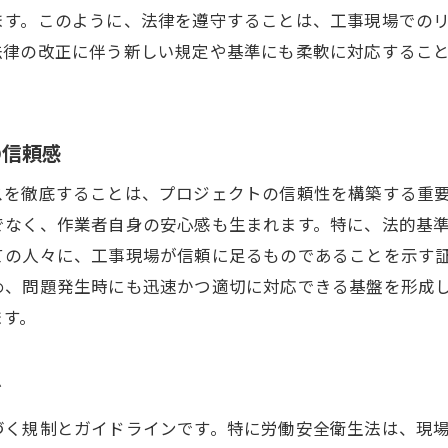
現場の安全監視における法令の役割
ます。このように、法律を遵守することは、工事現場での
法的観点から見る事故防止の新手法
法律の改正に伴う新しい規定や基準にも柔軟に対応するこ
技術革新と法令遵守で高める鉄骨工事の信頼性
技術革新がもたらす法令遵守の新たな形
最新技術による法的基準のクリア
の信頼感
イノベーションと法律が交差する現場
スを徹底することは、プロジェクトの信頼性を構築する重
法令遵守を技術で実現するための取り組み
でなく、作業者自身の安心感も生まれます。特に、法的基
信頼性向上のための技術と法律の調和
ての人々に、工事現場が信頼に足るものであることを示す
め、問題発生時にも迅速かつ適切に対応できる基盤を形成
法的要件に応じた技術の選定ポイント
ます。
鉄骨工事における安全性向上のための法的要件の変化
法的要件の変化がもたらす安全性の進化
ぐ
新しい法規制に対する業界の対応策
法律が変わることで求められる安全管理
づく規制とガイドラインです。特に労働安全衛生法は、現