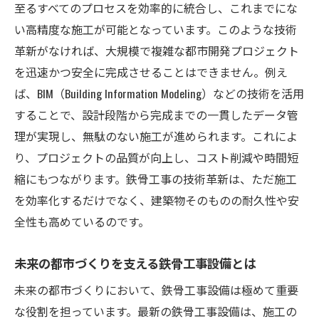
至るすべてのプロセスを効率的に統合し、これまでにな
鉄骨工事における3D技術の最適活用
い高精度な施工が可能となっています。このような技術
AIがもたらす鉄骨工事の新たな可能性
革新がなければ、大規模で複雑な都市開発プロジェクト
3D技術とAIで支える鉄骨工事の精度向上
を迅速かつ安全に完成させることはできません。例え
未来の鉄骨工事を変革する3D技術
ば、BIM（Building Information Modeling）などの技術を活用
AI活用による鉄骨工事の効率化
することで、設計段階から完成までの一貫したデータ管
3D技術とAIが切り拓く鉄骨工事の未来
理が実現し、無駄のない施工が進められます。これによ
り、プロジェクトの品質が向上し、コスト削減や時間短
持続可能な都市づくりを支える鉄骨工事の進化
縮にもつながります。鉄骨工事の技術革新は、ただ施工
持続可能な都市を目指す鉄骨工事の役割
を効率化するだけでなく、建築物そのものの耐久性や安
鉄骨工事の進化がもたらす環境への配慮
全性も高めているのです。
持続可能性を追求する鉄骨工事技術
環境に優しい鉄骨工事の新技術
未来の都市づくりを支える鉄骨工事設備とは
鉄骨工事と持続可能な都市の共存戦略
未来の都市づくりにおいて、鉄骨工事設備は極めて重要
鉄骨工事の進化で実現するエコフレンドリ
な役割を担っています。最新の鉄骨工事設備は、施工の