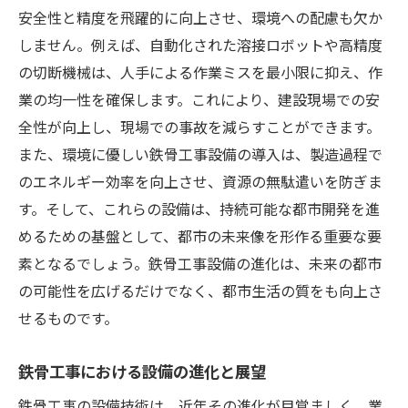
ーな都市
安全性と精度を飛躍的に向上させ、環境への配慮も欠か
最新技術導入で変貌する鉄骨工事の現状と展望
しません。例えば、自動化された溶接ロボットや高精度
最新技術が変える鉄骨工事の現場
の切断機械は、人手による作業ミスを最小限に抑え、作
業の均一性を確保します。これにより、建設現場での安
鉄骨工事の現状と最新技術導入による展望
全性が向上し、現場での事故を減らすことができます。
新技術導入で変わる鉄骨工事の未来
また、環境に優しい鉄骨工事設備の導入は、製造過程で
鉄骨工事の変革を促す最新技術の全貌
のエネルギー効率を向上させ、資源の無駄遣いを防ぎま
最新技術が示す鉄骨工事の進化の方向性
す。そして、これらの設備は、持続可能な都市開発を進
鉄骨工事の未来を拓く最新技術の役割
めるための基盤として、都市の未来像を形作る重要な要
素となるでしょう。鉄骨工事設備の進化は、未来の都市
の可能性を広げるだけでなく、都市生活の質をも向上さ
せるものです。
鉄骨工事における設備の進化と展望
鉄骨工事の設備技術は、近年その進化が目覚ましく、業