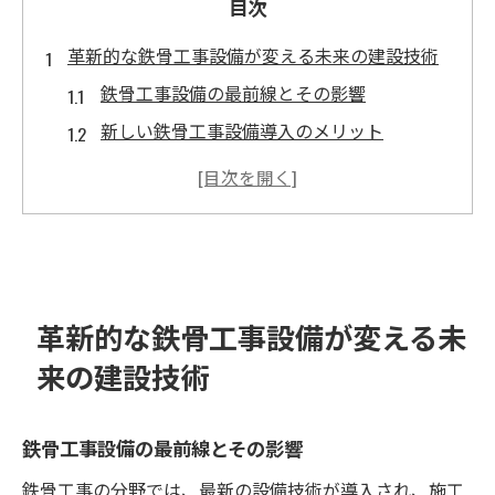
目次
革新的な鉄骨工事設備が変える未来の建設技術
鉄骨工事設備の最前線とその影響
新しい鉄骨工事設備導入のメリット
建設技術革新と鉄骨工事の関係
未来の都市づくりを支える鉄骨工事設備と
は
鉄骨工事における設備の進化と展望
未来の建設現場を変革する鉄骨工事設備
革新的な鉄骨工事設備が変える未
デジタル技術融合で進化する鉄骨工事の効率化
来の建設技術
デジタル技術がもたらす鉄骨工事の革新
効率化を実現する鉄骨工事のデジタル化
鉄骨工事設備の最前線とその影響
鉄骨工事とデジタルツールの最適な融合
鉄骨工事の分野では、最新の設備技術が導入され、施工