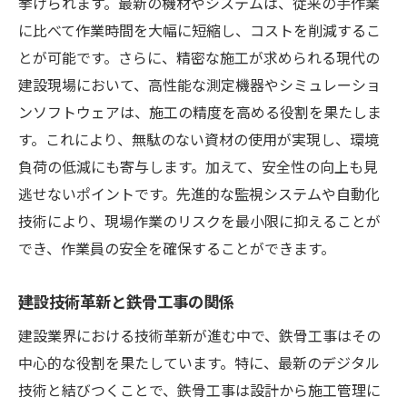
挙げられます。最新の機材やシステムは、従来の手作業
に比べて作業時間を大幅に短縮し、コストを削減するこ
鉄骨工事が未来の建築に与える影響
とが可能です。さらに、精密な施工が求められる現代の
次世代鉄骨工事が描く都市の未来
建設現場において、高性能な測定機器やシミュレーショ
未来を切り拓く鉄骨工事技術の可能性
ンソフトウェアは、施工の精度を高める役割を果たしま
施工管理のスマート化で実現する鉄骨工事の革
す。これにより、無駄のない資材の使用が実現し、環境
新
負荷の低減にも寄与します。加えて、安全性の向上も見
スマート管理が変える鉄骨工事の現場
逃せないポイントです。先進的な監視システムや自動化
施工管理革新による鉄骨工事の効率化
技術により、現場作業のリスクを最小限に抑えることが
鉄骨工事におけるスマート管理の役割
でき、作業員の安全を確保することができます。
施工管理スマート化がもたらす鉄骨工事の
建設技術革新と鉄骨工事の関係
未来
スマート施工管理で進化する鉄骨工事
建設業界における技術革新が進む中で、鉄骨工事はその
中心的な役割を果たしています。特に、最新のデジタル
施工管理技術革新と鉄骨工事の相乗効果
技術と結びつくことで、鉄骨工事は設計から施工管理に
3D技術とAIで精度を高める鉄骨工事の未来