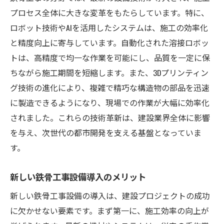
デジタル技術で変わる鉄骨工事の未来
プロセス全体に大きな変革をもたらしています。特に、
鉄骨工事のデジタル革命とその効果
ロボット技術やAIを活用したシステムは、施工の効率化
デジタル技術導入による鉄骨工事の変貌
と精度向上に寄与しています。自動化された溶接ロボッ
安全性と耐久性を強化する最新の鉄骨工事技術
トは、高精度で均一な作業を可能にし、品質を一定に保
鉄骨工事の安全性向上を支える技術
ちながら施工期間を短縮します。また、3Dプリンティン
グ技術の進化により、複雑で精巧な構造物の部品を迅速
耐久性を高める最新鉄骨工事技術の活用
に製造できるようになり、現場での作業が大幅に効率化
安全性を確保するための鉄骨工事の革新
されました。これらの技術革新は、建設業界全体に影響
耐久性向上に貢献する鉄骨工事の新技術
を与え、次世代の都市開発を支える基盤となっていま
鉄骨工事における安全対策の最前線
す。
最新技術で保証される鉄骨工事の安全性
未来の都市を形作る次世代鉄骨工事の可能性
新しい鉄骨工事設備導入のメリット
次世代鉄骨工事がもたらす都市の未来像
新しい鉄骨工事設備の導入は、建設プロジェクトの成功
未来都市構築に貢献する鉄骨工事技術
に欠かせない要素です。まず第一に、施工効率の向上が
次世代鉄骨工事と都市計画の新展開