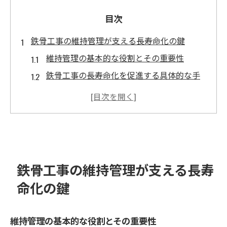
目次
鉄骨工事の維持管理が支える長寿命化の鍵
維持管理の基本的な役割とその重要性
鉄骨工事の長寿命化を促進する具体的な手
法
メンテナンスプランの策定とその効果
環境要因が鉄骨工事の寿命に与える影響
定期点検による早期発見と対応の重要性
長寿命化のための最新技術とその活用
鉄骨工事の維持管理が支える長寿
最新技術で鉄骨工事の品質保証を強化する方法
命化の鍵
品質保証における最新技術の役割
デジタルツールがもたらす品質向上
維持管理の基本的な役割とその重要性