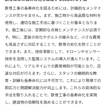
施工計画の立案と実行
鉄骨工事の長寿命化を図るためには、計画的なメンテナ
各工程における品質チェックの方法
ンスが欠かせません。まず、施工時から高品質な材料を
メンテナンスプランの重要性と実施
使用し、適切な施工手法に基づくことが基本となりま
す。施工後には、定期的な点検とメンテナンスが必須で
進捗管理とその重要なポイント
す。特に、塗装の劣化やボルトの緩みなど、小さな異常
施工からメンテナンスへのシームレスな移
も見逃さずに対応することで、鉄骨の劣化を防ぐことが
行
できます。また、技術革新として、ドローンやセンサー
全体的なプロセスの改善方法
技術を活用した監視システムの導入が進んでいます。こ
効率的な品質管理がもたらす鉄骨工事の信頼性
れにより、リアルタイムでの異常検知が可能となり、迅
向上
速な対応が行えます。さらに、スタッフの継続的な教
品質管理の基本とその重要性
育・訓練も長寿命化には不可欠で、これにより現場での
現場での実施例と成功事例
即応力と問題解決能力が向上します。これらの具体的な
トラブルシューティングとその手法
手法を取り入れることで、鉄骨工事の長寿命化を実現
信頼性を高めるための品質管理
し、建造物の信頼性を高めることができます。