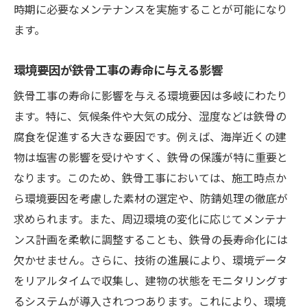
時期に必要なメンテナンスを実施することが可能になり
スキルアップがもたらす現場の変化
ます。
継続的な学習とその重要性
環境要因が鉄骨工事の寿命に与える影響
スタッフのモチベーション向上策
鉄骨工事の維持管理でプロジェクトの成功を実
鉄骨工事の寿命に影響を与える環境要因は多岐にわたり
現する秘訣
ます。特に、気候条件や大気の成分、湿度などは鉄骨の
プロジェクト成功への維持管理の役割
腐食を促進する大きな要因です。例えば、海岸近くの建
物は塩害の影響を受けやすく、鉄骨の保護が特に重要と
実践的なプロジェクトマネジメント手法
なります。このため、鉄骨工事においては、施工時点か
成功事例から学ぶ秘訣
ら環境要因を考慮した素材の選定や、防錆処理の徹底が
チームワークとコミュニケーションの重要
求められます。また、周辺環境の変化に応じてメンテナ
性
ンス計画を柔軟に調整することも、鉄骨の長寿命化には
課題解決に向けたアプローチ
欠かせません。さらに、技術の進展により、環境データ
維持管理がもたらす長期的な成功
をリアルタイムで収集し、建物の状態をモニタリングす
るシステムが導入されつつあります。これにより、環境