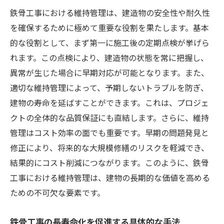
新しい検査技術とその導入効果
鉄骨工事における維持管理は、建造物の安全性や耐久性
オンライン監視システムの活用事例
を確保するために極めて重要な役割を果たします。基本
自動化されたプロセスがもたらす利点
的な役割として、まず第一に施工後の定期点検が挙げら
革新的技術が品質保証に与える影響
れます。この点検により、建造物の状態を常に把握し、
鉄骨工事における一貫したアプローチが安全性
異常が生じた場合に早期対応が可能となります。また、
を確保
適切な維持管理によって、予期しないトラブルを防ぎ、
安全性確保のための一貫性の重要性
建物の寿命を延ばすことができます。これは、プロジェ
クトの全体的な品質保証にも直結します。さらに、維持
プロジェクト全体での統合管理の手法
管理はコスト効率の面でも重要です。早期の問題発見と
安全基準とその厳守方法
修正により、将来的な大規模修繕のリスクを軽減でき、
リスク管理とそのアプローチ
結果的にコスト削減につながります。このように、鉄骨
コミュニケーションの役割と向上策
工事における維持管理は、建物の長期的な価値を高める
一貫性がもたらす安全性の向上
ための不可欠な要素です。
施工計画からメンテナンスまで鉄骨工事のプロ
セスを解説
鉄骨工事の長寿命化を促進する具体的な手法