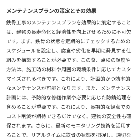
改善策の策定と実行
メンテナンスプランの策定とその効果
顧客満足度向上に繋がる品質管理
鉄骨工事のメンテナンスプランを効果的に策定すること
自動化機器で鉄骨工事の人為的ミスを削減
は、建物の長寿命化と経済性を向上させるために不可欠
自動化の導入がもたらす影響
です。まず、鉄骨の状態を定期的にチェックするための
人為的ミスを防ぐための技術
スケジュールを設定し、腐食や劣化を早期に発見する仕
自動化による作業効率の向上
組みを構築することが必要です。この際、点検の頻度や
実際の現場での自動化機器の活用
方法は、施工時の材料や周囲の環境条件に応じてカスタ
自動化がもたらす未来の展望
マイズされるべきです。これにより、計画的かつ効率的
導入事例とその効果
なメンテナンスが可能となります。また、メンテナンス
計画には、予防的な修繕作業や必要に応じた防錆処理を
スタッフのスキルアップが鉄骨工事の品質を支
含めることが重要です。これにより、長期的な観点での
える
コスト削減が期待できるだけでなく、建物の安全性も確
スキルアップの必要性とその効果
保されます。さらに、最新のモニタリング技術を活用す
効果的なトレーニングプログラム
ることで、リアルタイムに鉄骨の状態を把握し、適切な
現場での教育と実践例