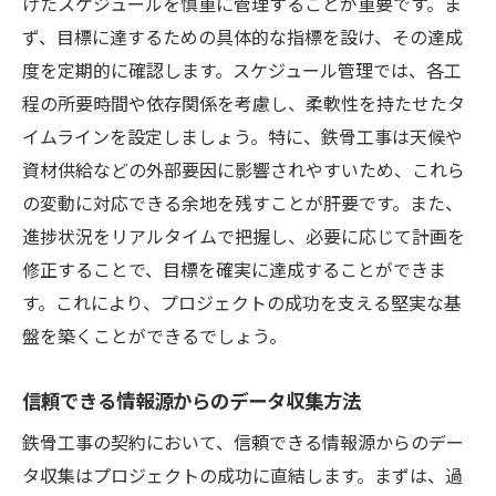
けたスケジュールを慎重に管理することが重要です。ま
訣
ず、目標に達するための具体的な指標を設け、その達成
他社との差別化戦略の構築
度を定期的に確認します。スケジュール管理では、各工
顧客ニーズに応じた柔軟な提案力
程の所要時間や依存関係を考慮し、柔軟性を持たせたタ
コスト削減と効率化を実現するプラン
イムラインを設定しましょう。特に、鉄骨工事は天候や
資材供給などの外部要因に影響されやすいため、これら
サプライヤーとの強固な関係構築
の変動に対応できる余地を残すことが肝要です。また、
プロジェクト管理の透明性と信頼性の確保
進捗状況をリアルタイムで把握し、必要に応じて計画を
革新的な技術の活用による優位性の確立
修正することで、目標を確実に達成することができま
鉄骨工事契約で失敗しないための見積もりの誤
す。これにより、プロジェクトの成功を支える堅実な基
りと回避策
盤を築くことができるでしょう。
見積もり作成時の一般的なミス
正確なコスト予測の手法
信頼できる情報源からのデータ収集方法
見積もり修正のためのフィードバックルー
鉄骨工事の契約において、信頼できる情報源からのデー
プ
タ収集はプロジェクトの成功に直結します。まずは、過