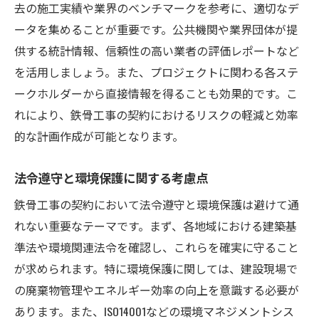
適切なリスク評価と予算管理
去の施工実績や業界のベンチマークを参考に、適切なデ
クライアントとの価格交渉ポイント
ータを集めることが重要です。公共機関や業界団体が提
供する統計情報、信頼性の高い業者の評価レポートなど
透明性のある見積もり報告の重要性
を活用しましょう。また、プロジェクトに関わる各ステ
プロジェクトの成功を導く鉄骨工事の契約交渉
ークホルダーから直接情報を得ることも効果的です。こ
術
れにより、鉄骨工事の契約におけるリスクの軽減と効率
交渉前の徹底した準備とリサーチ
的な計画作成が可能となります。
双方にメリットをもたらす条件設定
交渉過程での効果的なコミュニケーション
法令遵守と環境保護に関する考慮点
合意形成後のフォローアップ活動
鉄骨工事の契約において法令遵守と環境保護は避けて通
契約内容の明確化と文書化
れない重要なテーマです。まず、各地域における建築基
長期的な関係構築を見据えた交渉
準法や環境関連法令を確認し、これらを確実に守ること
鉄骨工事契約におけるリスク管理の実践例
が求められます。特に環境保護に関しては、建設現場で
の廃棄物管理やエネルギー効率の向上を意識する必要が
リスク要因の特定と分析手法
あります。また、ISO14001などの環境マネジメントシス
リスクマネジメント計画の策定