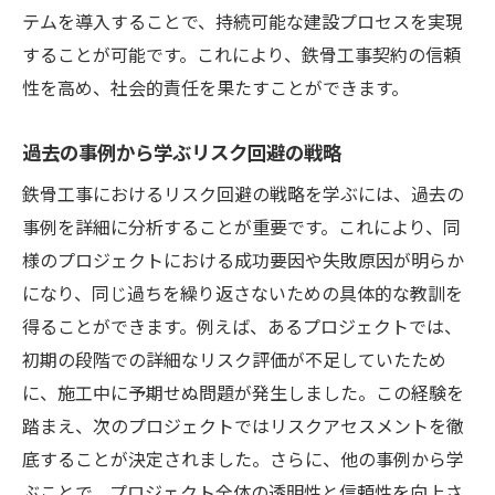
テムを導入することで、持続可能な建設プロセスを実現
リスク軽減策の具体例と効果
することが可能です。これにより、鉄骨工事契約の信頼
リスク発生時の対応体制構築
性を高め、社会的責任を果たすことができます。
プロジェクト終了後のリスク評価
継続的なリスク監視と改善活動
過去の事例から学ぶリスク回避の戦略
実際の事例に学ぶ鉄骨工事契約の成功要因
鉄骨工事におけるリスク回避の戦略を学ぶには、過去の
成功した鉄骨工事プロジェクトの共通点
事例を詳細に分析することが重要です。これにより、同
関係者間の効果的な協力体制
様のプロジェクトにおける成功要因や失敗原因が明らか
になり、同じ過ちを繰り返さないための具体的な教訓を
明確なビジョンと目標設定の重要性
得ることができます。例えば、あるプロジェクトでは、
スムーズなコミュニケーションの維持
初期の段階での詳細なリスク評価が不足していたため
技術的イノベーションの導入効果
に、施工中に予期せぬ問題が発生しました。この経験を
プロジェクト計画の柔軟性と適応力
踏まえ、次のプロジェクトではリスクアセスメントを徹
底することが決定されました。さらに、他の事例から学
ぶことで、プロジェクト全体の透明性と信頼性を向上さ