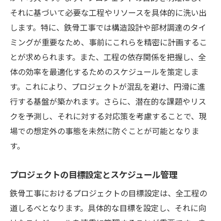
それに基づいて必要な工程やリソースを具体的に洗い出
検査と試験の実施による品質確認
します。特に、鉄骨工事では構造設計や部材調達のタイ
トラブル発生時の迅速な対応策
ミングが重要なため、事前にこれらを精密に計画するこ
品質向上のための継続的な改善活動
とが求められます。また、工程の依存関係を把握し、全
専門機関との連携による品質保証強化
体の効率を最適化するためのスケジュールを策定しま
実例で学ぶ効率的な鉄骨工事施工法の確立
す。これにより、プロジェクトが混乱を避け、円滑に進
過去の成功事例に基づくベストプラクティ
行する基盤が築かれます。さらに、潜在的な課題やリス
ス
クを予測し、それに対する対応策を考慮することで、現
場での想定外の事態を未然に防ぐことが可能となりま
最新技術の導入と活用事例
す。
施工チームの効率的な編成と役割分担
現場管理のためのデジタルツールの活用
プロジェクトの目標設定とスケジュール管理
施工スケジュールの最適化と資源配分
鉄骨工事におけるプロジェクトの目標設定は、全工程の
施工現場での安全対策強化
道しるべとなります。具体的な目標を設定し、それに向
競争力を高めるための鉄骨工事契約における秘