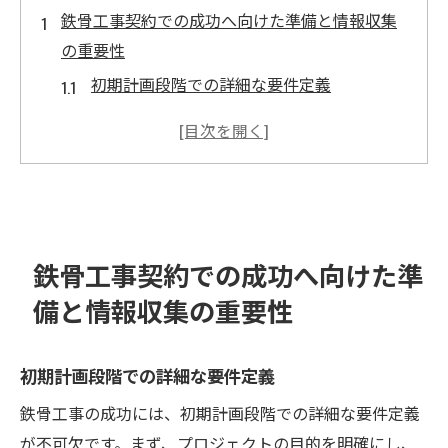
鉄骨工事契約での成功へ向けた準備と情報収集
の重要性
初期計画段階での詳細な要件定義
プロジェクトの目標設定とスケジュール管
理
信頼できる情報源からのデータ収集方法
法令遵守と環境保護に関する考慮点
過去の事例から学ぶリスク回避の戦略
鉄骨工事契約での成功へ向けた準
ステークホルダーとの効果的なコミュニケ
備と情報収集の重要性
ーション
鉄骨工事の契約時に押さえるべき品質管理のポ
初期計画段階での詳細な要件定義
イント
品質基準の明確な設定と合意形成
鉄骨工事の成功には、初期計画段階での詳細な要件定義
が不可欠です。まず、プロジェクトの目的を明確にし、
施工中の品質保証プロセス