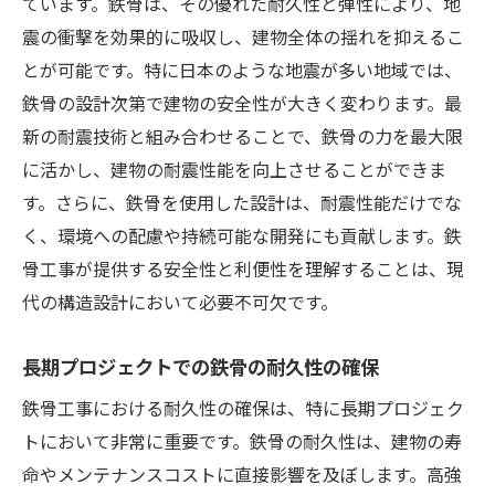
ています。鉄骨は、その優れた耐久性と弾性により、地
モジュール化されたデザインの利点
震の衝撃を効果的に吸収し、建物全体の揺れを抑えるこ
鉄骨を活用したスリムな構造の実現
とが可能です。特に日本のような地震が多い地域では、
鉄骨の設計次第で建物の安全性が大きく変わります。最
都市部特有の課題に応える建築法
新の耐震技術と組み合わせることで、鉄骨の力を最大限
スペース効率を考慮した鉄骨の配置技術
に活かし、建物の耐震性能を向上させることができま
高層ビルにおける鉄骨構造の事例
す。さらに、鉄骨を使用した設計は、耐震性能だけでな
最新技術を駆使した鉄骨工事の未来的アプロー
く、環境への配慮や持続可能な開発にも貢献します。鉄
チ
骨工事が提供する安全性と利便性を理解することは、現
3Dプリンティングがもたらす革新
代の構造設計において必要不可欠です。
スマートセンサーによるリアルタイム監視
AIを活用した設計最適化の未来
長期プロジェクトでの鉄骨の耐久性の確保
VR技術を用いた施工シミュレーション
鉄骨工事における耐久性の確保は、特に長期プロジェク
最新技術が変える施工現場の風景
トにおいて非常に重要です。鉄骨の耐久性は、建物の寿
命やメンテナンスコストに直接影響を及ぼします。高強
デジタル連携によるプロジェクト管理の進