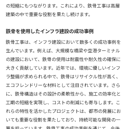
カーボンフットプリントを削減する取り組
の短縮にもつながります。これにより、鉄骨工事は高層
み
建築の中で重要な役割を果たし続けます。
持続可能な未来に向けた鉄骨の役割
プロジェクト成功の鍵を握る鉄骨工事の利点
鉄骨を使用したインフラ建設の成功事例
信頼性と安全性を高めるための工法
鉄骨工事は、インフラ建設において数多くの成功事例を
プロジェクト管理における鉄骨のメリット
生んでいます。例えば、大規模な橋梁や空港ターミナル
の建設において、鉄骨の使用は耐震性や耐久性の確保に
施工効率を向上させるためのベストプラク
大きく貢献しています。近年では、環境に優しいインフ
ティス
ラ整備が求められる中で、鉄骨はリサイクル性が高く、
コストと時間の最適化を実現する方法
エコフレンドリーな材料として注目されています。さら
鉄骨工事がもたらす建設のスピードアップ
に、鉄骨構造はその設計の柔軟性から、施工の効率化と
プロジェクト全体における鉄骨の影響
工期の短縮を実現し、コストの削減にも寄与します。こ
れらの特性を活かしたプロジェクトは、都市の発展にお
いても重要な役割を果たしており、持続可能な開発の一
翼を担っています。鉄骨工事の成功事例を通じて、今後