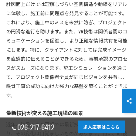
計図面上だけでは理解しづらい空間構造や動線をリアル
に体験し、施工前に問題点を発見することが可能です。
これにより、施工中のミスを未然に防ぎ、プロジェクト
の円滑な進行を助けます。また、VR技術は関係者間のコ
ミュニケーションを促進し、より正確な情報共有を可能
にします。特に、クライアントに対しては完成イメージ
を直感的に伝えることができるため、事前承認のプロセ
スがスムーズになります。施工シミュレーションを通じ
て、プロジェクト関係者全員が同じビジョンを共有し、
鉄骨工事の成功に向けた強力な基盤を築くことができま
す。
最新技術が変える施工現場の風景
近年、鉄骨工事の現場では最新技術の導入が進んでお
026-217-6412
求人応募はこちら
り、その変化は目覚ましいものがあります。特に、IoT技