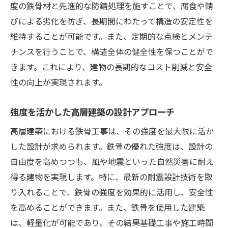
度の鉄骨材と先進的な防錆処理を施すことで、腐食や錆
化
びによる劣化を防ぎ、長期間にわたって構造の安定性を
次世代素材で強化する鉄骨工事の革新性
維持することが可能です。また、定期的な点検とメンテ
軽量化と強度を両立する新素材の紹介
ナンスを行うことで、構造全体の健全性を保つことがで
腐食対策を強化するための素材革新
きます。これにより、建物の長期的なコスト削減と安全
環境負荷を低減する持続可能な材料
性の向上が実現されます。
新素材導入による施工プロセスの変革
次世代素材の安全性とその評価
強度を活かした高層建築の設計アプローチ
建築性能を向上させるための素材選定
高層建築における鉄骨工事は、その強度を最大限に活か
鉄骨工事における環境配慮と持続可能性の実現
した設計が求められます。鉄骨の優れた強度は、設計の
自由度を高めつつも、風や地震といった自然災害に耐え
エコフレンドリーな鉄骨工事の実践法
得る建物を実現します。特に、最新の耐震設計技術を取
再生可能エネルギーとの連携
り入れることで、鉄骨の強度を効果的に活用し、安全性
サステナブルな設計と建築の融合
を高めることができます。また、鉄骨を使用した建築
環境に優しい鉄骨の選定基準
は、軽量化が可能であり、その結果基礎工事や施工時間