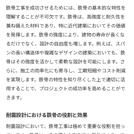
デジタルツールを活用した施工管理
鉄骨工事を成功させるためには、鉄骨の基本的な特性を
労働力を最適化するための鉄骨利用法
理解することが不可欠です。鉄骨は、高強度と耐久性を
施工現場の安全性向上のための取り組み
兼ね備えた材料であり、特に近代建築においてその価値
効率的な資材調達とその管理方法
を発揮します。鉄骨の強度により、建物の寿命が長くな
鉄骨工事のコスト削減戦略とその実践法
るだけでなく、設計の自由度も増します。例えば、スパ
初期コストと長期維持費のバランス
ンの長い構造体や複雑なデザインの建築においても、鉄
骨はその強度を活かして柔軟な設計を可能にします。さ
コスト削減に寄与する設計変更のポイント
らに、施工の効率化にも寄与し、工期短縮やコスト削減
鉄骨のリサイクルと再利用の可能性
を実現します。鉄骨の特性を知り尽くした上で適切に活
コスト効率を高めるためのベンダー選定
用することで、プロジェクトの成功率を高めることがで
鉄骨工事におけるコスト管理の新手法
きます。
予算内で質を保つための戦略
都市部でのスペースを最大限に活用する鉄骨構
耐震設計における鉄骨の役割と効果
造デザイン
耐震設計において、鉄骨工事は極めて重要な役割を担っ
限られた敷地を最大限に利用する設計