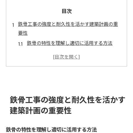
目次
鉄骨工事の強度と耐久性を活かす建築計画の重
要性
鉄骨の特性を理解し適切に活用する方法
耐震設計における鉄骨の役割と効果
長期プロジェクトでの鉄骨の耐久性の確保
強度を活かした高層建築の設計アプローチ
鉄骨を使用したインフラ建設の成功事例
建築計画における鉄骨の選定基準
鉄骨工事の強度と耐久性を活かす
施工効率を劇的に改善する鉄骨工事の秘訣
建築計画の重要性
現場での時間短縮を実現する技術
プレファブリケーションがもたらす利点
鉄骨の特性を理解し適切に活用する方法