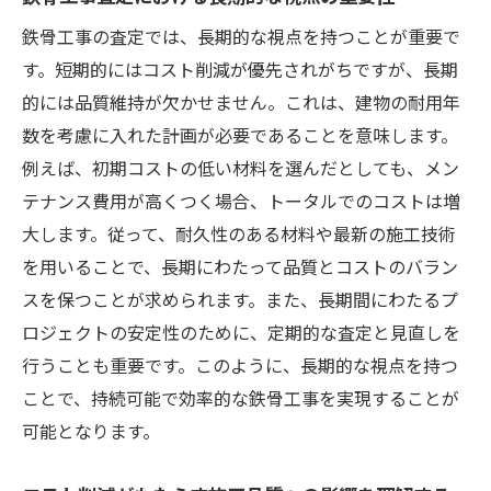
技術者のモチベーションを高めるための方
法
鉄骨工事の査定では、長期的な視点を持つことが重要で
す。短期的にはコスト削減が優先されがちですが、長期
リーダーシップが工事の品質に与える影響
的には品質維持が欠かせません。これは、建物の耐用年
技術者のスキルアップがもたらす工事の利
数を考慮に入れた計画が必要であることを意味します。
点
例えば、初期コストの低い材料を選んだとしても、メン
鉄骨工事におけるチームワークの重要性
テナンス費用が高くつく場合、トータルでのコストは増
最新技術導入による鉄骨工事の効率的なコスト
大します。従って、耐久性のある材料や最新の施工技術
管理
を用いることで、長期にわたって品質とコストのバラン
導入すべき最新技術の選定基準
スを保つことが求められます。また、長期間にわたるプ
デジタル化がもたらす鉄骨工事の変革
ロジェクトの安定性のために、定期的な査定と見直しを
コスト管理を強化するテクノロジーの活用
行うことも重要です。このように、長期的な視点を持つ
法
ことで、持続可能で効率的な鉄骨工事を実現することが
可能となります。
BIM技術が鉄骨工事に与える影響
技術導入によるリスクとその軽減策