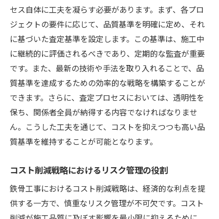
セス自体に工夫を凝らす必要があります。まず、各プロ
プロジェクトライフサイクル全体のコスト
ジェクトの要件に応じて、品質基準を明確に定め、それ
管理
に基づいた査定基準を設定します。この基準は、施工中
品質評価システムの構築と運用
に継続的に評価されるべきであり、定期的な監査が重要
コスト削減における無駄の排除
です。また、最新の技術や手法を取り入れることで、品
品質向上を目指す継続的改善プロセス
質基準を達成するための効率的な戦略を構築することが
効果的な鉄骨工事の見積もりテクニックで成果
できます。さらに、査定プロセスにおいては、透明性を
を最大化
保ち、関係者全員が納得する内容でなければなりませ
ん。こうした工夫を通じて、コストを抑えつつも高い品
顧客ニーズを正確に反映した見積もりの作
質基準を維持することが可能となります。
成
見積もりの柔軟性がもたらすビジネスチャ
コスト削減戦略におけるリスク管理の役割
ンス
鉄骨工事におけるコスト削減戦略は、経済的な利点を提
競合他社との差別化を図る見積もり戦略
供する一方で、慎重なリスク管理が不可欠です。コスト
見積もりの精度向上による利益率の改善
削減が施工品質に及ぼす影響を最小限に抑えるために