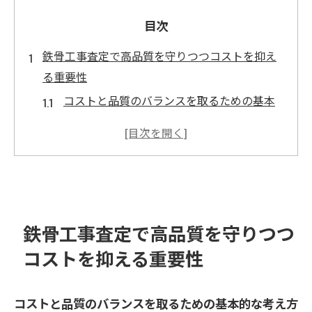
目次
鉄骨工事査定で高品質を守りつつコストを抑え
る重要性
コストと品質のバランスを取るための基本
的な考え方
鉄骨工事査定における長期的な視点の重要
性
コスト削減がもたらす施工品質への影響を
理解する
鉄骨工事査定で高品質を守りつつ
高品質の基準を維持するための査定プロセ
コストを抑える重要性
スの工夫
コスト削減戦略におけるリスク管理の役割
コストと品質のバランスを取るための基本的な考え方
鉄骨工事査定における透明性と誠実さの必