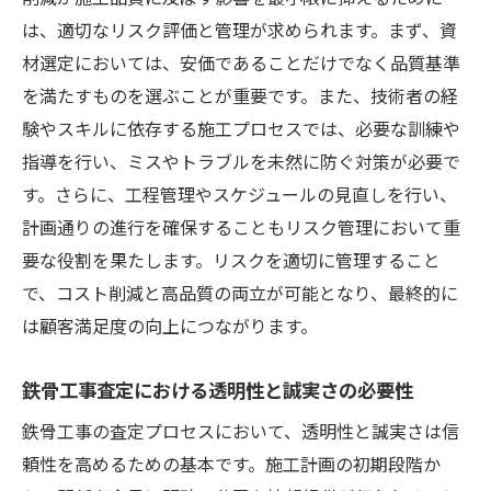
プロジェクト開始前のリスク評価と見積も
は、適切なリスク評価と管理が求められます。まず、資
り調整
材選定においては、安価であることだけでなく品質基準
見積もりにおける透明性と信頼性の確保
を満たすものを選ぶことが重要です。また、技術者の経
鉄骨工事の成功を追求するための実践的なアプ
験やスキルに依存する施工プロセスでは、必要な訓練や
ローチ
指導を行い、ミスやトラブルを未然に防ぐ対策が必要で
成功するプロジェクトマネジメントの基本
す。さらに、工程管理やスケジュールの見直しを行い、
プロジェクトの目標設定と成果の評価基準
計画通りの進行を確保することもリスク管理において重
要な役割を果たします。リスクを適切に管理すること
リスク管理が成功に与える影響
で、コスト削減と高品質の両立が可能となり、最終的に
ステークホルダーとの効果的なコミュニケ
は顧客満足度の向上につながります。
ーション
プロジェクトにおける課題解決のアプロー
鉄骨工事査定における透明性と誠実さの必要性
チ
鉄骨工事の査定プロセスにおいて、透明性と誠実さは信
成功事例から学ぶ鉄骨工事のベストプラク
頼性を高めるための基本です。施工計画の初期段階か
ティス