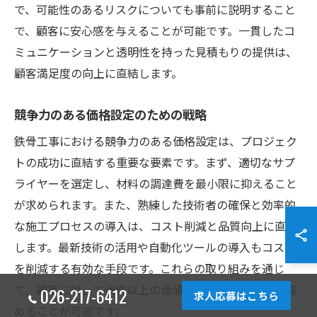
で、可能性のあるリスクについても事前に説明すること
で、顧客に安心感を与えることが可能です。一貫したコ
ミュニケーションと透明性を持った見積もりの提供は、
顧客満足度の向上に直結します。
競争力のある価格設定のための戦略
鉄骨工事における競争力のある価格設定は、プロジェク
トの成功に直結する重要な要素です。まず、適切なサプ
ライヤーを選定し、材料の調達費を最小限に抑えること
が求められます。また、熟練した技術者の確保と効率的
な施工プロセスの導入は、コスト削減と品質向上に直結
します。最新技術の活用や自動化ツールの導入もコスト
を削減する有効な手段です。これらの取り組みを通じ
て、顧客に対して価格以上の価値を提供し、信頼感を高
026-217-6412
求人応募はこちら
めることが可能です。