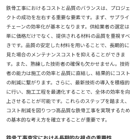
要性
鉄骨工事におけるコストと品質のバランスは、プロジェ
最適な資材選びが鉄骨工事の査定に与える影響
クトの成功を左右する重要な要素です。まず、サプライ
資材選定の基準と鉄骨工事への影響
チェーンの効率化が基本となります。供給業者の選定は
単に価格だけでなく、提供される材料の品質を重視すべ
コスト効率の良い資材選びのテクニック
きです。品質の安定した材料を用いることで、長期的に
鉄骨工事における環境に優しい資材の選択
見た場合のメンテナンスコストを抑えることができま
資材の品質が工事全体に及ぼす効果
す。また、熟練した技術者の確保も欠かせません。技術
サプライチェーンの最適化によるコスト削
者の能力は施工の効率と品質に直結し、結果的にコスト
減
の削減に繋がります。さらに、最新技術の導入を積極的
品質管理を強化するための資材選びのポイ
に行い、施工工程を最適化することで、全体の効率を向
ント
上させることが可能です。これらのステップを踏まえ、
優れた技術者確保が成功する鉄骨工事の肝
コスト削減を図りつつ高品質な鉄骨工事を実現するため
技術者の経験が鉄骨工事に与える影響
の基本的な考え方を確立することが重要です。
効果的な人材育成プログラムの設計
鉄骨工事査定における長期的な視点の重要性