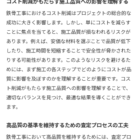
コスト削減がもたらす施工品質への影響を理解する
鉄骨工事におけるイノベーションの重要性
鉄骨工事におけるコスト削減はプロジェクトの総合的な
鉄骨工事の査定プロセスで見積もりを成功させ
成功に大きく影響します。しかし、単にコストを減らす
る秘訣
ことに焦点を当てると、施工品質が損なわれるリスクが
正確な見積もりを作成するためのステップ
あります。例えば、安価な材料を選ぶことで品質が低下
見積もりの透明性が信頼関係を築く鍵
したり、施工時間を短縮することで安全性が脅かされた
見積もり精度を高めるためのデータ活用法
りする可能性があります。このようなリスクを避けるた
顧客満足度を向上させる見積もりの工夫
めには、まず施工の各ステップでどのようにコストが品
競争力のある価格設定のための戦略
質に影響を及ぼすのかを理解することが重要です。コス
ト削減がもたらす施工品質への影響を理解することで、
見積もりプロセスの継続的な改善方法
適切なバランスを見つけ、最適な結果を導くことができ
鉄骨工事における品質維持とコスト削減の両立
ます。
方法
品質管理の基本原則を理解する
高品質の基準を維持するための査定プロセスの工夫
コスト削減と品質維持を両立するための計
鉄骨工事において高品質を維持するためには、査定プロ
画