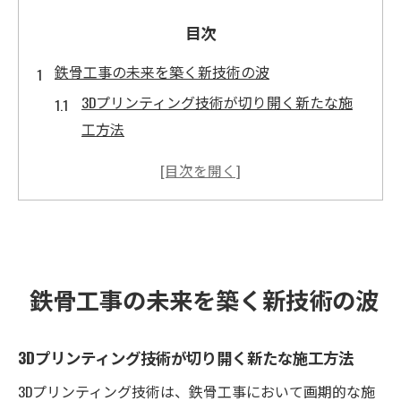
目次
鉄骨工事の未来を築く新技術の波
3Dプリンティング技術が切り開く新たな施
工方法
鉄骨工事におけるロボティクスの可能性
スマートセンサーによるリアルタイムモニ
タリング
VRとARがもたらす設計と施工の革新
鉄骨工事におけるビッグデータの活用
鉄骨工事の未来を築く新技術の波
クラウド技術が実現するプロジェクト管理
の進化
3Dプリンティング技術が切り開く新たな施工方法
AIが変える鉄骨工事の現場効率化
3Dプリンティング技術は、鉄骨工事において画期的な施
AIを活用したリソースの最適化