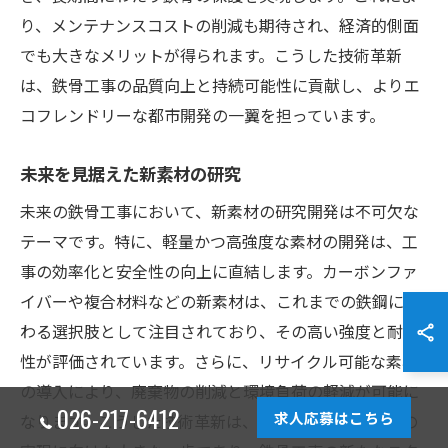
り、メンテナンスコストの削減も期待され、経済的側面
でも大きなメリットが得られます。こうした技術革新
は、鉄骨工事の品質向上と持続可能性に貢献し、よりエ
コフレンドリーな都市開発の一翼を担っています。
未来を見据えた新素材の研究
未来の鉄骨工事において、新素材の研究開発は不可欠な
テーマです。特に、軽量かつ高強度な素材の開発は、工
事の効率化と安全性の向上に直結します。カーボンファ
イバーや複合材料などの新素材は、これまでの鉄鋼に代
わる選択肢として注目されており、その高い強度と耐久
性が評価されています。さらに、リサイクル可能な素材
の導入により、廃棄物の削減と環境負荷の軽減が可能に
026-217-6412
求人応募はこちら
なります。こうした技術革新は、持続可能な都市開発の