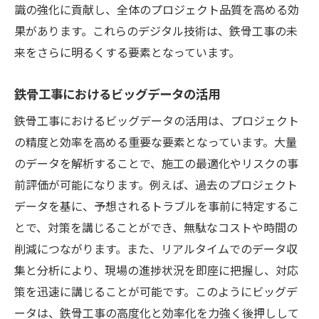
識の強化に貢献し、全体のプロジェクト品質を高める効
AI制御による機械操作の最適化
果があります。これらのデジタル技術は、鉄骨工事の未
効率的な自動化プロセスの導入事例
来をさらに明るくする要素となっています。
自動化技術がもたらす未来の労働市場
鉄骨工事におけるビッグデータの活用
鉄骨工事の効率化が導く建設業界の新時代
効率的なサプライチェーンマネジメント
鉄骨工事におけるビッグデータの活用は、プロジェクト
の精度と効率を高める重要な要素となっています。大量
デジタル化が生む新たなビジネスモデル
のデータを解析することで、施工の最適化やリスクの事
プロジェクト管理の見える化とその効果
前評価が可能になります。例えば、過去のプロジェクト
施工プロセスの最適化と課題解決
データを基に、予想されるトラブルを事前に特定するこ
効率化に向けた業界全体の取り組み
とで、対策を講じることができ、無駄なコストや時間の
技術革新がもたらす経済的インパクト
削減につながります。また、リアルタイムでのデータ収
集と分析により、現場の進捗状況を即座に把握し、対応
策を迅速に講じることが可能です。このようにビッグデ
ータは、鉄骨工事の高度化と効率化を力強く後押しして