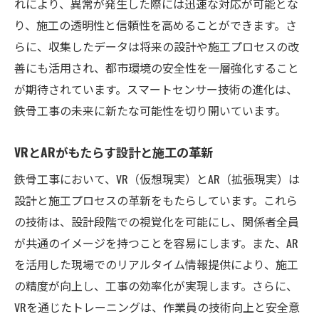
れにより、異常が発生した際には迅速な対応が可能とな
グリーン建材の市場トレンド
り、施工の透明性と信頼性を高めることができます。さ
環境評価基準と鉄骨工事の連携
らに、収集したデータは将来の設計や施工プロセスの改
鉄骨工事の品質向上を支える最新技術
善にも活用され、都市環境の安全性を一層強化すること
品質保証におけるAIの新しい役割
が期待されています。スマートセンサー技術の進化は、
センサー技術がもたらす現場品質の向上
鉄骨工事の未来に新たな可能性を切り開いています。
デジタル検査ツールによる精度の向上
VRとARがもたらす設計と施工の革新
プロジェクトの全体最適化を支える技術
鉄骨工事における標準化の重要性
鉄骨工事において、VR（仮想現実）とAR（拡張現実）は
リアルタイムデータによるフィードバック
設計と施工プロセスの革新をもたらしています。これら
ループ
の技術は、設計段階での視覚化を可能にし、関係者全員
が共通のイメージを持つことを容易にします。また、AR
施工の自動化が実現する鉄骨工事の未来
を活用した現場でのリアルタイム情報提供により、施工
自動化技術がもたらす効率と安全性の向上
の精度が向上し、工事の効率化が実現します。さらに、
ドローン技術を活用した空撮と測量
VRを通じたトレーニングは、作業員の技術向上と安全意
ロボティクスによる組み立て作業の革新