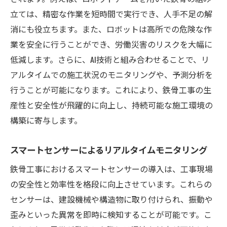
レーション
立ては、精密な作業を短時間で実行でき、人手不足の解
持続可能な都市開発を支える鉄骨工事の革新
消にも役立ちます。また、ロボットは高所での危険な作
再生素材の利用で環境負荷を軽減
業を安全に行うことができ、労働災害のリスクを大幅に
エネルギー効率を高める設計手法
低減します。さらに、AI技術と組み合わせることで、リ
アルタイムでの施工状況のモニタリングや、予測分析を
スマートシティと鉄骨工事の未来
行うことが可能になります。これにより、鉄骨工事の生
カーボンニュートラルを目指す取り組み
産性と安全性が飛躍的に向上し、持続可能な施工環境の
循環型経済に貢献する鉄骨工事
構築に寄与します。
グリーンビルディング認証取得の推進
環境に優しい材料選びが鉄骨工事を変革
スマートセンサーによるリアルタイムモニタリング
低炭素鋼材の可能性とその利点
鉄骨工事におけるスマートセンサーの導入は、工事現場
リサイクル材の活用で実現する持続可能性
の安全性と効率性を格段に向上させています。これらの
エコフレンドリーなコーティング技術
センサーは、建設機械や構造物に取り付けられ、振動や
未来を見据えた新素材の研究
歪みといった異常を即時に検知することが可能です。こ