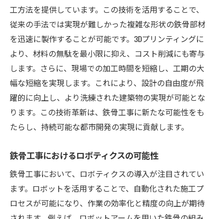
工方法を提供しています。この技術を活用することで、
予測分析による施工スケジュールの改善
従来の手法では実現が難しかった複雑な形状の鉄骨部材
品質管理の自動化とAIの役割
を迅速に製作することが可能です。3Dプリンティングに
AIドローンが担う現場監視の未来
より、材料の無駄を最小限に抑え、コスト削減にも寄与
チャットボットによる迅速な情報共有
します。さらに、現場での加工時間を短縮し、工期の大
AIが実現する労働力の効率的配置
幅な短縮を実現します。これにより、設計の自由度が飛
デジタルツールがもたらす鉄骨工事のイノベー
躍的に向上し、より洗練された建築物の実現が可能とな
ション
ります。この技術革新は、鉄骨工事に新たな可能性をも
たらし、持続可能な都市開発の実現に貢献します。
BIM技術が変革する設計プロセス
モバイルアプリによる現場連携の強化
鉄骨工事におけるロボティクスの可能性
デジタルツインによる施工の最適化
鉄骨工事において、ロボティクスの導入が注目されてい
AR技術がもたらす現場教育の新時代
ます。ロボットを活用することで、自動化された施工プ
デジタルプランニングの進化とその利点
ロセスが可能になり、作業の効率化と精度の向上が期待
オンラインプラットフォームが生むコラボ
されます。例えば、ロボットアームを用いた鉄骨の組み