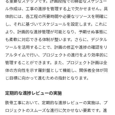
る重要なステップです。計画段階での綿密なスケジュー
ル作成は、工事の進捗を管理する上で欠かせません。具
問題解決のためのクリエイティブ戦略
体的には、各工程の所要時間や必要なリソースを明確に
コスト効率を考慮した計画
し、それに基づいてスケジュールを設定します。これに
成功事例から学ぶ進捗管理
より、計画的な進捗管理が可能となり、予期せぬ事態に
鉄骨工事の進捗を飛躍的に向上させる方法
も柔軟に対応できる体制が整います。さらに、デジタル
継続的改善プロセスの導入
ツールを活用することで、計画の修正や進捗の確認をリ
成果を上げるためのフィードバックシステ
アルタイムで行い、プロジェクトの進行をより効率的に
ム
管理することができます。また、プロジェクト計画は全
パフォーマンス指標の設定
体の方向性を示す羅針盤として機能し、関係者全体が同
施工環境の最適化
じ目標に向かって進むための指針となります。
全員参加型の進捗管理
定期的な進捗レビューの実施
問題発生時の迅速な対応策
鉄骨工事において、定期的な進捗レビューの実施は、プ
リスク管理と進捗レビューが鉄骨工事の成功を
ロジェクトのスムーズな進行に欠かせない要素です。進
左右する