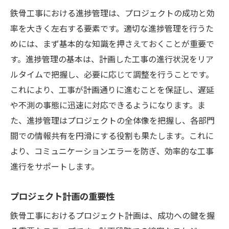
予測分析を用いた進捗管理
鉄骨工事における進捗管理は、プロジェクトの成功と効
生産性向上のための技術導入
率を大きく左右する要素です。適切な進捗管理を行うた
環境変化に柔軟に対応する方法
めには、まず基本的な知識を押さえておくことが重要で
鉄骨工事の効率を最大化するための実践法
す。進捗管理の基本は、計画した工事の進行状況をリア
リソース管理のベストプラクティス
ルタイムで把握し、必要に応じて調整を行うことです。
これにより、工事が計画通りに進むことを保証し、遅延
効率的な資材供給の確保
や不測の事態に迅速に対応できるようになります。ま
現場での安全管理強化
た、進捗管理はプロジェクトの全体像を把握し、各部門
最先端技術の導入効果
間での情報共有を円滑にする役割も果たします。これに
作業プロセスの標準化
より、コミュニケーションエラーを防ぎ、効率的な工事
成果を最大化するためのモニタリング
進行をサポートします。
進捗が速い鉄骨工事の秘密を徹底解説
時間管理の改善策
プロジェクト計画の重要性
チームのモチベーション維持
鉄骨工事におけるプロジェクト計画は、成功への鍵を握
進捗追跡のためのテクノロジー活用