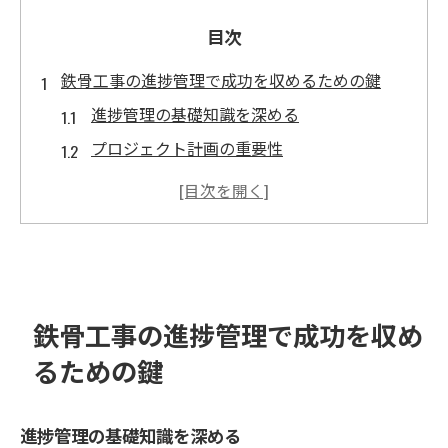
目次
鉄骨工事の進捗管理で成功を収めるための鍵
進捗管理の基礎知識を深める
プロジェクト計画の重要性
定期的な進捗レビューの実施
コミュニケーションの円滑化
リソース割り当ての最適化
進捗管理ツールの活用法
驚くべき鉄骨工事の管理テクニックとは
鉄骨工事の進捗管理で成功を収め
効果的なチームリーダーシップ
るための鍵
進捗状況のリアルタイム追跡
柔軟なスケジュール調整法
進捗管理の基礎知識を深める