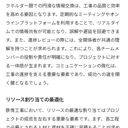
進捗の見える化と経過報告
クホルダー間での円滑な情報交換は、工事の品質と効率
鉄骨工事の進捗管理における最適なリソース活
を高める要因となります。定期的なミーティングやオン
用法
ラインプラットフォームを利用することで、リアルタイ
人的資源の効果的活用
ムでの情報共有が可能となり、誤解や遅延を回避できま
す。また、進捗レビューの際には、全関係者が共通の理
機材と設備の最適配置
解を持つことが求められます。これにより、各チームメ
スキルアッププログラムの導入
ンバーの役割や責任が明確になり、プロジェクトに対す
リソース管理ツールの活用
る一体感が生まれます。コミュニケーションの強化は、
コスト削減と効率化の両立
工事の進捗を支える重要な要素であり、成功への道を開
プロジェクト成功のためのリソース戦略
く鍵となるでしょう。
リソース割り当ての最適化
鉄骨工事において、リソースの最適な割り当てはプロジ
ェクトの成否を左右する重要な要素です。まず、各工程
で必要とされる人材と資材を正確に見積もることが求め