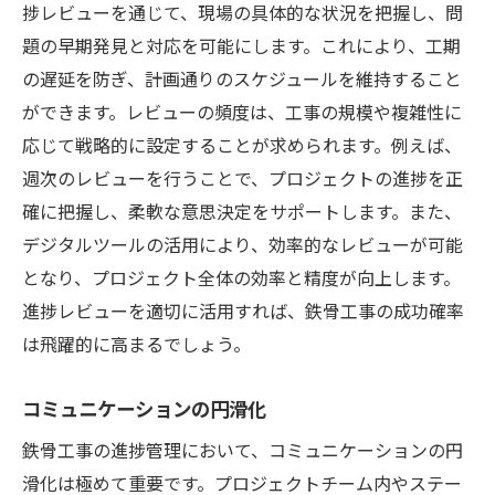
捗レビューを通じて、現場の具体的な状況を把握し、問
潜在リスクの早期発見方法
題の早期発見と対応を可能にします。これにより、工期
進捗レビューの効果的実施
の遅延を防ぎ、計画通りのスケジュールを維持すること
リスクマネジメントのフレームワーク
ができます。レビューの頻度は、工事の規模や複雑性に
不測の事態への備え
応じて戦略的に設定することが求められます。例えば、
継続的リスク評価の重要性
週次のレビューを行うことで、プロジェクトの進捗を正
プロジェクトの健全性を保つ方法
確に把握し、柔軟な意思決定をサポートします。また、
デジタルツールの活用により、効率的なレビューが可能
鉄骨工事の迅速な進捗を実現するための計画と
となり、プロジェクト全体の効率と精度が向上します。
実践
進捗レビューを適切に活用すれば、鉄骨工事の成功確率
短納期プロジェクトの戦略
は飛躍的に高まるでしょう。
リソースの効率的配分
進捗管理計画の策定ステップ
コミュニケーションの円滑化
最適な作業フローの設計
鉄骨工事の進捗管理において、コミュニケーションの円
チームの協力体制の構築
滑化は極めて重要です。プロジェクトチーム内やステー