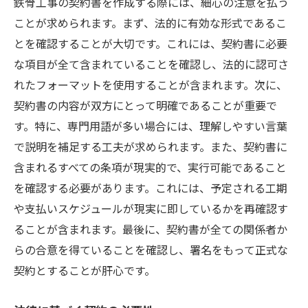
鉄骨工事の契約書を作成する際には、細心の注意を払う
チェックリストを用いた品質管理
ことが求められます。まず、法的に有効な形式であるこ
とを確認することが大切です。これには、契約書に必要
プロが推奨する実践例
な項目が全て含まれていることを確認し、法的に認可さ
チェックリストの定期更新
れたフォーマットを使用することが含まれます。次に、
失敗を防ぐためのポイント
契約書の内容が双方にとって明確であることが重要で
鉄骨工事契約書の内容確認でトラブルを未然に
す。特に、専門用語が多い場合には、理解しやすい言葉
防ぐ
で説明を補足する工夫が求められます。また、契約書に
契約内容の精査方法
含まれるすべての条項が現実的で、実行可能であること
不明点の早期解決
を確認する必要があります。これには、予定される工期
第三者による契約書レビュー
や支払いスケジュールが現実に即しているかを再確認す
契約変更時の注意点
ることが含まれます。最後に、契約書が全ての関係者か
らの合意を得ていることを確認し、署名をもって正式な
クレーム対応の準備
契約とすることが肝心です。
トラブル発生時の対処法
安全な施工を実現するための鉄骨工事契約のポ