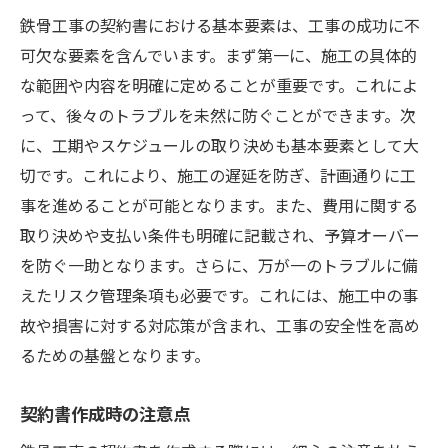
時間管理の効果的な方法
鉄骨工事の契約書における基本要素は、工事の成功に不
仕様変更時の対応策
可欠な要素を含んでいます。まず第一に、施工の具体的
スケジュール遅延のリスク管理
な範囲や内容を明確に定めることが重要です。これによ
現場担当者とのコミュニケーション
って、後々のトラブルを未然に防ぐことができます。次
リスク管理の視点で見る鉄骨工事契約
に、工期やスケジュールの取り決めも基本要素として大
リスク管理の基本概念
切です。これにより、施工の遅延を防ぎ、計画通りに工
事を進めることが可能となります。また、費用に関する
契約書におけるリスクの定義
取り決めや支払い条件も明確に記載され、予算オーバー
予期せぬ問題への対応策
を防ぐ一助となります。さらに、万が一のトラブルに備
リスク管理計画の策定
えたリスク管理条項も必要です。これには、施工中の事
保険の活用方法
故や損害に対する対応策が含まれ、工事の安全性を高め
リスク評価の継続的な見直し
るための基盤となります。
プロが教える鉄骨工事契約チェックリスト
チェックリスト作成のステップ
契約書作成時の注意点
重要項目の確認方法