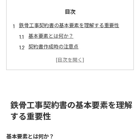
目次
鉄骨工事契約書の基本要素を理解する重要性
基本要素とは何か？
契約書作成時の注意点
法律に基づく契約の必要性
鉄骨工事に特有の条項
プロジェクトの目的を明確にする
契約書を理解するためのリソース
現場仕様と施工スケジュールの確認で失敗を防
鉄骨工事契約書の基本要素を理解
ぐ
する重要性
現場仕様のチェックポイント
施工スケジュールの重要性
基本要素とは何か？