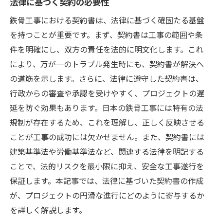
法律に基づく契約の必要性
イント
鉄骨工事における契約書は、法律に基づく確固たる基盤
安全基準の確認
を持つことが重要です。まず、契約書は工事の範囲や条
施工現場での安全対策
件を明確にし、双方の責任を法的に明文化します。これ
安全管理責任の明確化
により、万が一のトラブル発生時にも、契約書が解決へ
緊急時対応計画
の道筋を示します。さらに、法律に遵守した契約書は、
安全教育の実施
行政からの審査や承認を受けやすく、プロジェクトの遅
現場見学を通じた安全確認
延を防ぐ効果もあります。日本の鉄骨工事には特有の法
規制が存在するため、これを理解し、正しく反映させる
初心者が押さえておくべき鉄骨工事の契約知識
ことが工事の成功には欠かせません。また、契約書には
契約書の基本構造
建築基準法や労働基準法など、関連する法律を明記する
重要用語の理解
ことで、法的リスクを最小限に抑え、安全な工事遂行を
初めての契約手続きガイド
保証します。本記事では、法律に基づいた契約書の作成
初心者向けの契約書サンプル
が、プロジェクトの円滑な進行にどのように寄与するか
契約交渉の基礎知識
を詳しく解説します。