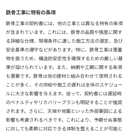
知識を深めるための学習リソース
鉄骨工事に特有の条項
鉄骨工事契約を成功に導くための鍵は何か
成功のための戦略
鉄骨工事の契約書には、他の工事とは異なる特有の条項
が含まれています。これには、鉄骨の品質や強度に関す
契約書の精度を高める方法
る詳細な仕様、現場条件に適した施工方法の選定、及び
信頼関係の構築
安全基準の遵守などがあります。特に、鉄骨工事は重量
チーム間の情報共有
物を扱うため、構造的安定性を確保するための厳しい基
成功事例から学ぶ
準が設けられています。また、納期や工期に関する条項
継続的な改善の重要性
も重要です。鉄骨は他の建材と組み合わせて使用される
ことが多く、その供給や施工の遅れは全体のスケジュー
ルに大きな影響を与えます。従って、契約書には遅延時
のペナルティやリカバリープランも明記することが推奨
されます。さらに、天候や地震といった外部要因による
影響も考慮されるべきです。これにより、予期せぬ事態
に対しても柔軟に対応できる体制を整えることが可能と