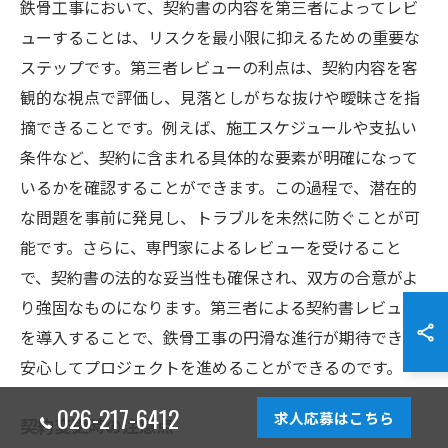
鉄骨工事において、契約書の内容を第三者によってレビ
ューすることは、リスクを最小限に抑えるための重要な
ステップです。第三者レビューの利点は、契約内容を客
観的な視点で評価し、見落としがちな抜けや曖昧さを指
摘できることです。例えば、施工スケジュールや支払い
条件など、契約に含まれる具体的な要素が明確になって
いるかを確認することができます。この過程で、潜在的
な問題を事前に発見し、トラブルを未然に防ぐことが可
能です。さらに、専門家によるレビューを受けること
で、契約書の法的な妥当性も確保され、双方の合意がよ
り強固なものになります。第三者による契約書レビュー
を導入することで、鉄骨工事の円滑な進行が期待でき、
安心してプロジェクトを進めることができるのです。
026-217-6412
求人応募はこちら
契約変更時の注意点